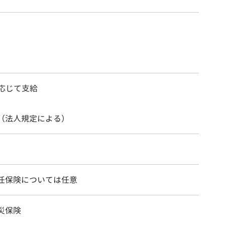
に応じて支給
（法人規定による）
任保険については任意
災保険