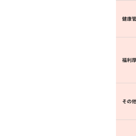
健康
福利
その