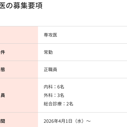
医の募集要項
専攻医
条件
常勤
形態
正職員
内科：6名
人員
外科：3名
総合診療：2名
期間
2026年4月1日（水）〜