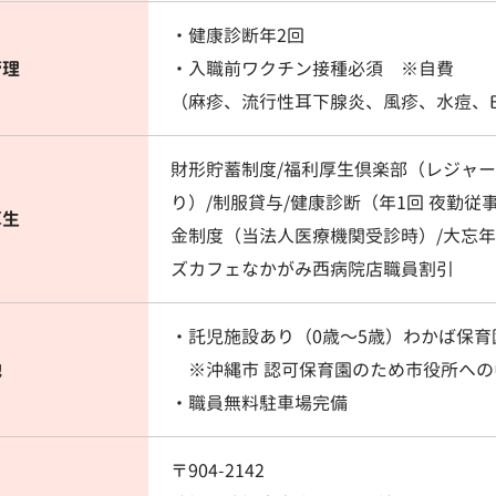
・健康診断年2回
管理
・入職前ワクチン接種必須 ※自費
（麻疹、流行性耳下腺炎、風疹、水痘、
財形貯蓄制度/福利厚生倶楽部（レジャ
り）/制服貸与/健康診断（年1回 夜勤従
厚生
金制度（当法人医療機関受診時）/大忘年
ズカフェなかがみ西病院店職員割引
・託児施設あり（0歳〜5歳）わかば保育
他
※沖縄市 認可保育園のため市役所への
・職員無料駐車場完備
〒904-2142